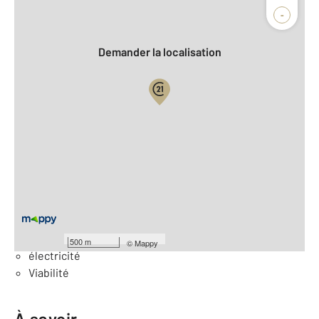
Agence
Biens vendus
-
Demander la localisation
Vue globale
2
Surface totale : 427 m
Équipements
Général
Eau
500 m
©
Mappy
électricité
Viabilité
À savoir