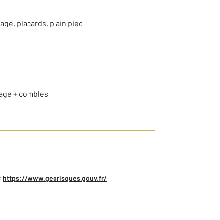
age, placards, plain pied
trage + combles
:
https://www.georisques.gouv.fr/