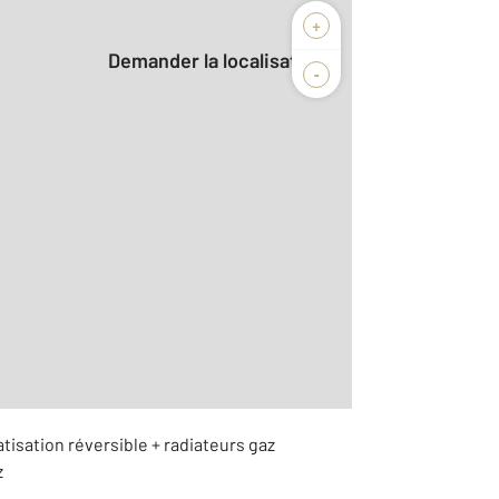
+
Demander la localisation
-
2
r le détail]
atisation réversible + radiateurs gaz
z