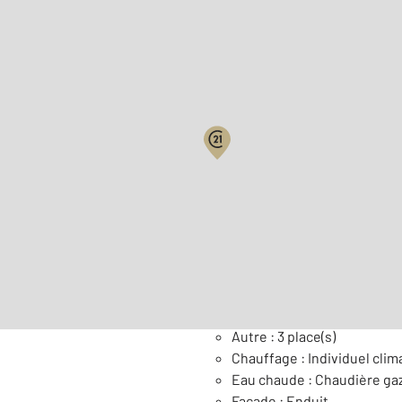
Biens vendus
Surface habitable : 142 m
Nombre de pièces : 7
[Voi
Général
Autre : 3 place(s)
Chauffage : Individuel clim
Eau chaude : Chaudière ga
Façade : Enduit