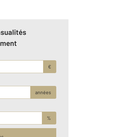
sualités
ement
€
années
%
és