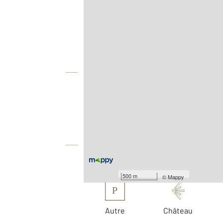
Afficher sur la carte :
Agence
Vue globale
2
Surface totale : 142 m
2
Surface terrain : 800 m
Équipements
Les plus
500 m
©
Mappy
P
Autre
Château